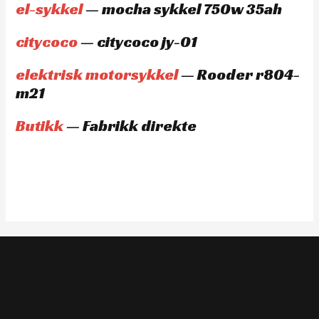
el-sykkel
— mocha sykkel 750w 35ah
citycoco
— citycoco jy-01
elektrisk motorsykkel
— Rooder r804-
m21
Butikk
— Fabrikk direkte