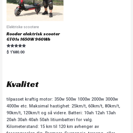
Elektriske scootere
Rooder elektrisk scooter
GT01s 1650W 960Wh
Rated
$
1'680.00
5.00
out of 5
Kvalitet
tilpasset kraftig motor: 350w 500w 1000w 2000w 3000w
4000w etc. Maksimal hastighet: 25km/t, 60km/t, 80km/t,
90km/t, 120km/t og så videre. Batteri: 10ah 12ah 13ah
20ah 30ah 40ah 50ah litiumbatteri for valg.
Kilometerstand: 15 km til 120 km avhenger av