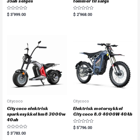
35ah selges
tommer til salgs
R
R
$
3'999.00
$
2'968.00
a
a
t
t
e
e
d
d
0
0
o
o
u
u
t
t
o
o
f
f
5
5
Citycoco
Citycoco
Citycoco elektrisk
Elektrisk motorsykkel
sparkesykkel hm8 3000w
Citycoco 8.0 4000W 40Ah
40ah
R
$
5'796.00
a
R
$
3'783.00
t
a
e
t