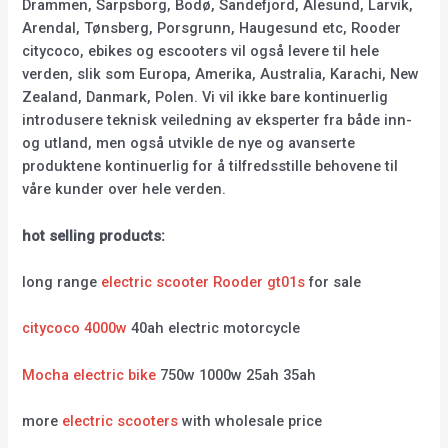
Drammen, Sarpsborg, Bodø, Sandefjord, Ålesund, Larvik,
Arendal, Tønsberg, Porsgrunn, Haugesund etc, Rooder
citycoco, ebikes og escooters vil også levere til hele
verden, slik som Europa, Amerika, Australia, Karachi, New
Zealand, Danmark, Polen. Vi vil ikke bare kontinuerlig
introdusere teknisk veiledning av eksperter fra både inn-
og utland, men også utvikle de nye og avanserte
produktene kontinuerlig for å tilfredsstille behovene til
våre kunder over hele verden.
hot selling products:
long range
electric scooter Rooder gt01s
for sale
citycoco 4000w
40ah electric motorcycle
Mocha electric bike
750w 1000w 25ah 35ah
more
electric scooters
with wholesale price