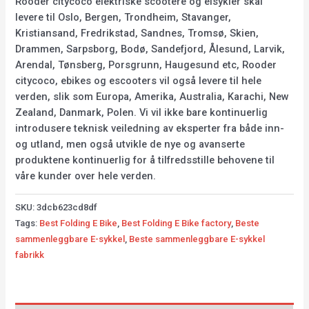
Rooder citycoco elektriske scootere og elsykler skal
levere til Oslo, Bergen, Trondheim, Stavanger,
Kristiansand, Fredrikstad, Sandnes, Tromsø, Skien,
Drammen, Sarpsborg, Bodø, Sandefjord, Ålesund, Larvik,
Arendal, Tønsberg, Porsgrunn, Haugesund etc, Rooder
citycoco, ebikes og escooters vil også levere til hele
verden, slik som Europa, Amerika, Australia, Karachi, New
Zealand, Danmark, Polen. Vi vil ikke bare kontinuerlig
introdusere teknisk veiledning av eksperter fra både inn-
og utland, men også utvikle de nye og avanserte
produktene kontinuerlig for å tilfredsstille behovene til
våre kunder over hele verden.
SKU:
3dcb623cd8df
Tags:
Best Folding E Bike
,
Best Folding E Bike factory
,
Beste
sammenleggbare E-sykkel
,
Beste sammenleggbare E-sykkel
fabrikk