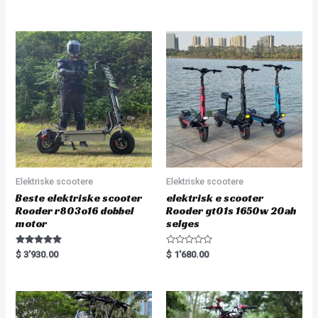
d
e
0
d
o
0
u
o
t
u
o
t
f
o
5
f
5
Elektriske scootere
Elektriske scootere
Beste elektriske scooter
elektrisk e scooter
Rooder r803o16 dobbel
Rooder gt01s 1650w 20ah
motor
selges
Rated
R
$
3'930.00
$
1'680.00
5.00
a
out of 5
t
e
d
0
o
u