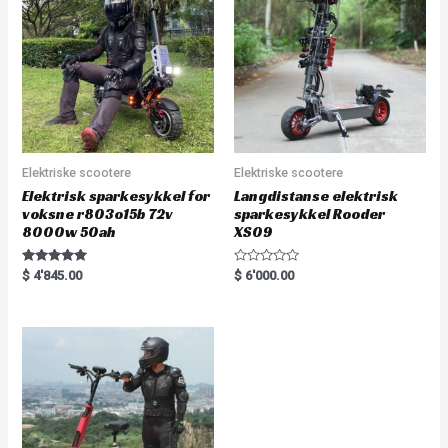
t
o
f
5
Elektriske scootere
Elektriske scootere
Elektrisk sparkesykkel for
Langdistanse elektrisk
voksne r803o15b 72v
sparkesykkel Rooder
8000w 50ah
XS09
Rated
R
$
4'845.00
$
6'000.00
5.00
a
out of 5
t
e
d
0
o
u
t
o
f
5