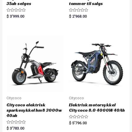
35ah selges
tommer til salgs
R
R
$
3'999.00
$
2'968.00
a
a
t
t
e
e
d
d
0
0
o
o
u
u
t
t
o
o
f
f
5
5
Citycoco
Citycoco
Citycoco elektrisk
Elektrisk motorsykkel
sparkesykkel hm8 3000w
Citycoco 8.0 4000W 40Ah
40ah
R
$
5'796.00
a
R
$
3'783.00
t
a