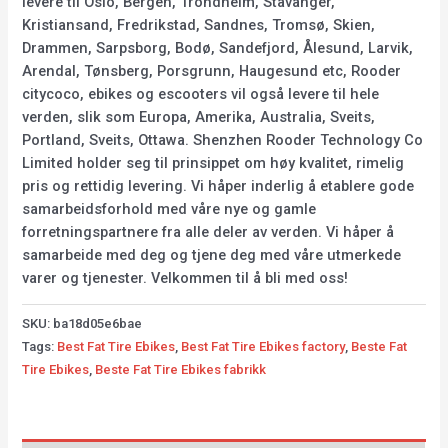
levere til Oslo, Bergen, Trondheim, Stavanger,
Kristiansand, Fredrikstad, Sandnes, Tromsø, Skien,
Drammen, Sarpsborg, Bodø, Sandefjord, Ålesund, Larvik,
Arendal, Tønsberg, Porsgrunn, Haugesund etc, Rooder
citycoco, ebikes og escooters vil også levere til hele
verden, slik som Europa, Amerika, Australia, Sveits,
Portland, Sveits, Ottawa. Shenzhen Rooder Technology Co
Limited holder seg til prinsippet om høy kvalitet, rimelig
pris og rettidig levering. Vi håper inderlig å etablere gode
samarbeidsforhold med våre nye og gamle
forretningspartnere fra alle deler av verden. Vi håper å
samarbeide med deg og tjene deg med våre utmerkede
varer og tjenester. Velkommen til å bli med oss!
SKU:
ba18d05e6bae
Tags:
Best Fat Tire Ebikes
,
Best Fat Tire Ebikes factory
,
Beste Fat
Tire Ebikes
,
Beste Fat Tire Ebikes fabrikk