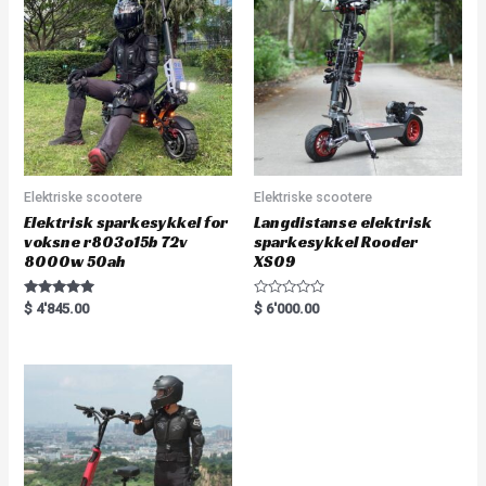
u
t
o
f
5
Elektriske scootere
Elektriske scootere
Elektrisk sparkesykkel for
Langdistanse elektrisk
voksne r803o15b 72v
sparkesykkel Rooder
8000w 50ah
XS09
Rated
R
$
4'845.00
$
6'000.00
5.00
a
out of 5
t
e
d
0
o
u
t
o
f
5