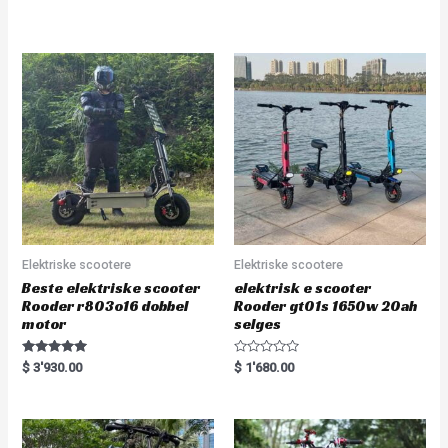
e
t
d
e
0
d
o
0
u
o
t
u
o
t
f
o
5
f
5
Elektriske scootere
Elektriske scootere
Beste elektriske scooter
elektrisk e scooter
Rooder r803o16 dobbel
Rooder gt01s 1650w 20ah
motor
selges
Rated
R
$
3'930.00
$
1'680.00
5.00
a
out of 5
t
e
d
0
o