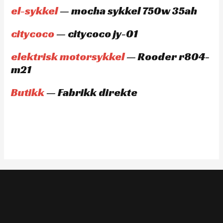
el-sykkel
— mocha sykkel 750w 35ah
citycoco
— citycoco jy-01
elektrisk motorsykkel
— Rooder r804-
m21
Butikk
— Fabrikk direkte