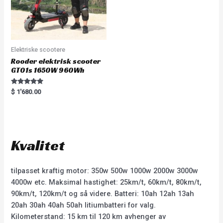
Elektriske scootere
Rooder elektrisk scooter
GT01s 1650W 960Wh
Rated
$
1'680.00
5.00
out of 5
Kvalitet
tilpasset kraftig motor: 350w 500w 1000w 2000w 3000w
4000w etc. Maksimal hastighet: 25km/t, 60km/t, 80km/t,
90km/t, 120km/t og så videre. Batteri: 10ah 12ah 13ah
20ah 30ah 40ah 50ah litiumbatteri for valg.
Kilometerstand: 15 km til 120 km avhenger av