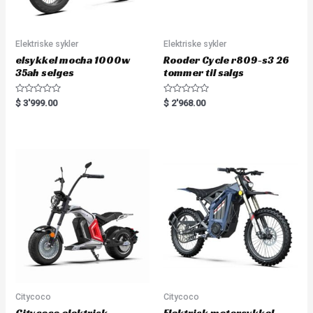
Elektriske sykler
Elektriske sykler
elsykkel mocha 1000w
Rooder Cycle r809-s3 26
35ah selges
tommer til salgs
R
R
$
3'999.00
$
2'968.00
a
a
t
t
e
e
d
d
0
0
o
o
u
u
t
t
o
o
f
f
5
5
Citycoco
Citycoco
Citycoco elektrisk
Elektrisk motorsykkel