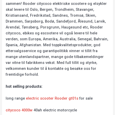
sammen! Rooder citycoco elektriske scootere og elsykler
skal levere til Oslo, Bergen, Trondheim, Stavanger,
Kristiansand, Fredrikstad, Sandnes, Tromsø, Skien,
Drammen, Sarpsborg, Bodø, Sandefjord, Ålesund, Larvik,
Arendal, Tønsberg, Porsgrunn, Haugesund etc, Rooder
citycoco, ebikes og escootere vil også levere til hele
verden, som Europa, Amerika, Australia, Senegal, Bahrain,
Spania, Afghanistan. Med toppkvalitetsprodukter, god
ettersalgsservice og garantipolitikk vinner vi tillit fra
mange utenlandspartner, mange gode tilbakemeldinger
var vitne til fabrikkens vekst. Med full tillit og styrke,
velkommen kunder til å kontakte og besøke oss for
fremtidige forhold.
hot selling products:
long range
electric scooter Rooder gt01s
for sale
citycoco 4000w
40ah electric motorcycle