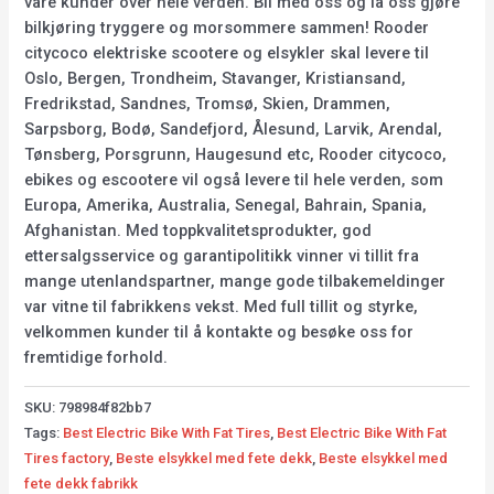
våre kunder over hele verden. Bli med oss og la oss gjøre
bilkjøring tryggere og morsommere sammen! Rooder
citycoco elektriske scootere og elsykler skal levere til
Oslo, Bergen, Trondheim, Stavanger, Kristiansand,
Fredrikstad, Sandnes, Tromsø, Skien, Drammen,
Sarpsborg, Bodø, Sandefjord, Ålesund, Larvik, Arendal,
Tønsberg, Porsgrunn, Haugesund etc, Rooder citycoco,
ebikes og escootere vil også levere til hele verden, som
Europa, Amerika, Australia, Senegal, Bahrain, Spania,
Afghanistan. Med toppkvalitetsprodukter, god
ettersalgsservice og garantipolitikk vinner vi tillit fra
mange utenlandspartner, mange gode tilbakemeldinger
var vitne til fabrikkens vekst. Med full tillit og styrke,
velkommen kunder til å kontakte og besøke oss for
fremtidige forhold.
SKU:
798984f82bb7
Tags:
Best Electric Bike With Fat Tires
,
Best Electric Bike With Fat
Tires factory
,
Beste elsykkel med fete dekk
,
Beste elsykkel med
fete dekk fabrikk