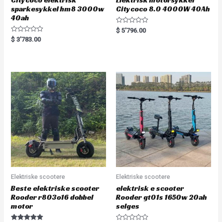
sparkesykkel hm8 3000w
Citycoco 8.0 4000W 40Ah
40ah
R
$
5'796.00
a
R
$
3'783.00
t
a
e
t
d
e
0
d
o
0
u
o
t
u
o
t
f
o
5
f
5
Elektriske scootere
Elektriske scootere
Beste elektriske scooter
elektrisk e scooter
Rooder r803o16 dobbel
Rooder gt01s 1650w 20ah
motor
selges