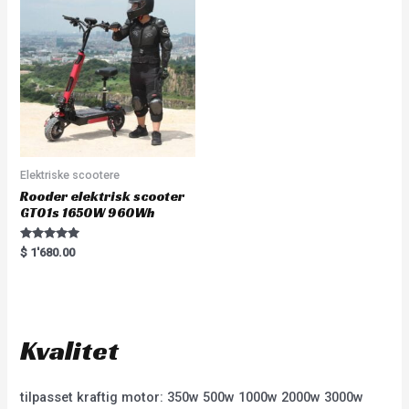
u
t
o
f
5
Elektriske scootere
Rooder elektrisk scooter
GT01s 1650W 960Wh
Rated
$
1'680.00
5.00
out of 5
Kvalitet
tilpasset kraftig motor: 350w 500w 1000w 2000w 3000w