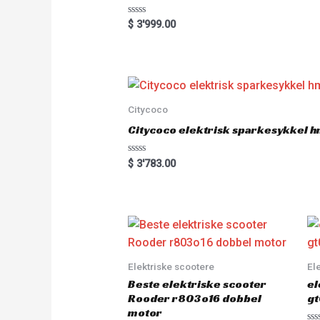
R
$
3'999.00
a
t
e
d
0
o
u
t
o
Citycoco
f
5
Citycoco elektrisk sparkesykkel
R
$
3'783.00
a
t
e
d
0
o
u
t
o
f
5
Elektriske scootere
El
Beste elektriske scooter
el
Rooder r803o16 dobbel
gt
motor