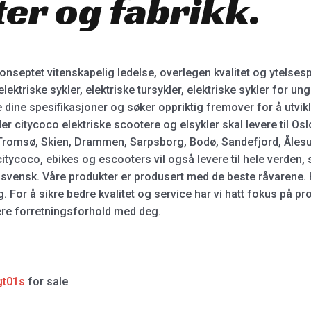
er og fabrikk.
nseptet vitenskapelig ledelse, overlegen kvalitet og ytelsesp
ektriske sykler, elektriske tursykler, elektriske sykler for un
lle dine spesifikasjoner og søker oppriktig fremover for å utvik
citycoco elektriske scootere og elsykler skal levere til Os
 Tromsø, Skien, Drammen, Sarpsborg, Bodø, Sandefjord, Ålesun
ycoco, ebikes og escooters vil også levere til hele verden, 
svensk. Våre produkter er produsert med de beste råvarene. H
For å sikre bedre kvalitet og service har vi hatt fokus på pr
blere forretningsforhold med deg.
gt01s
for sale