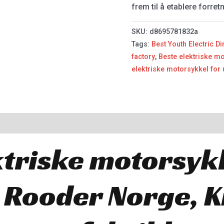
frem til å etablere forre
SKU:
d8695781832a
Tags:
Best Youth Electric Di
factory
,
Beste elektriske m
elektriske motorsykkel for
ktriske motorsykk
Rooder Norge, K