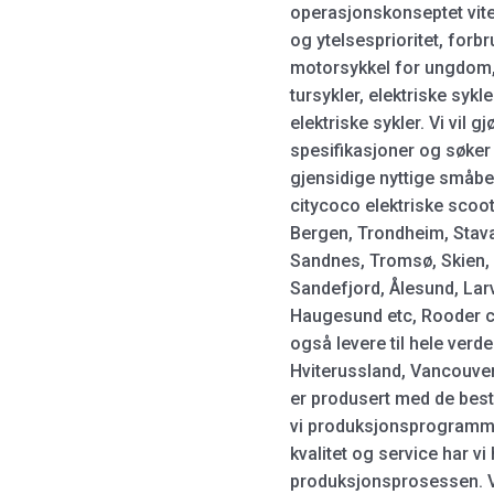
operasjonskonseptet vite
og ytelsesprioritet, forb
motorsykkel for ungdom, e
tursykler, elektriske syk
elektriske sykler. Vi vil g
spesifikasjoner og søker 
gjensidige nyttige småb
citycoco elektriske scoote
Bergen, Trondheim, Stava
Sandnes, Tromsø, Skien,
Sandefjord, Ålesund, Lar
Haugesund etc, Rooder ci
også levere til hele verd
Hviterussland, Vancouver
er produsert med de best
vi produksjonsprogrammet
kvalitet og service har vi
produksjonsprosessen. Vi 