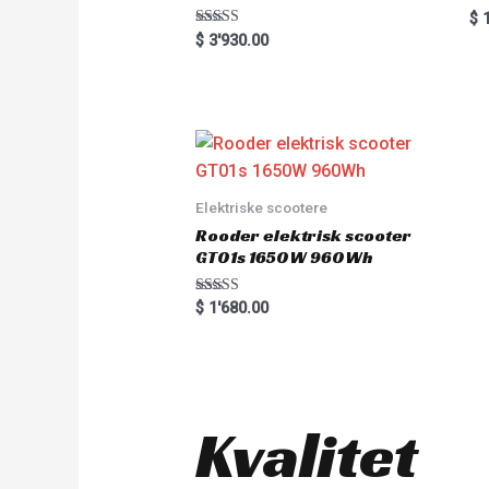
R
$
1
a
Rated
$
3'930.00
t
5.00
e
out of 5
d
0
o
u
t
o
f
5
Elektriske scootere
Rooder elektrisk scooter
GT01s 1650W 960Wh
Rated
$
1'680.00
5.00
out of 5
Kvalitet