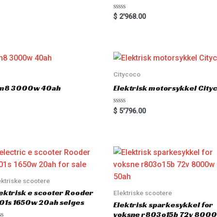
R
$
2'968.00
a
t
e
d
0
o
u
t
o
Citycoco
f
5
 hm8 3000w 40ah
Elektrisk motorsykkel Cit
R
$
5'796.00
a
t
e
d
0
o
u
t
o
f
5
ektriske scootere
ektrisk e scooter Rooder
Elektriske scootere
01s 1650w 20ah selges
Elektrisk sparkesykkel for
voksne r803o15b 72v 800