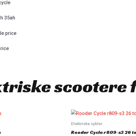
cycle
h 35ah
e price
rice
ktriske scootere 
Elektriske sykler
s
Rooder Cycle r809-s3 26 to