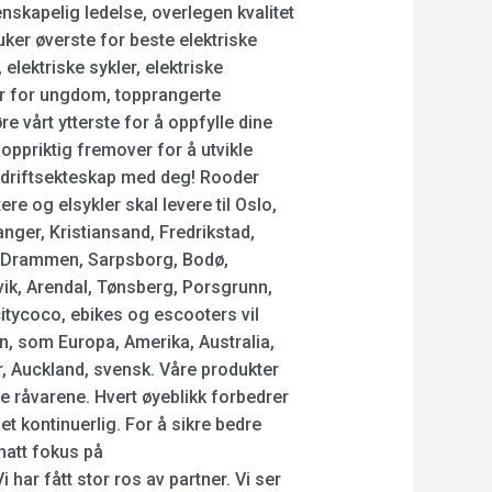
nskapelig ledelse, overlegen kvalitet
ruker øverste for beste elektriske
lektriske sykler, elektriske
ler for ungdom, topprangerte
jøre vårt ytterste for å oppfylle dine
oppriktig fremover for å utvikle
edriftsekteskap med deg! Rooder
re og elsykler skal levere til Oslo,
nger, Kristiansand, Fredrikstad,
 Drammen, Sarpsborg, Bodø,
vik, Arendal, Tønsberg, Porsgrunn,
tycoco, ebikes og escooters vil
en, som Europa, Amerika, Australia,
, Auckland, svensk. Våre produkter
e råvarene. Hvert øyeblikk forbedrer
 kontinuerlig. For å sikre bedre
 hatt fokus på
har fått stor ros av partner. Vi ser