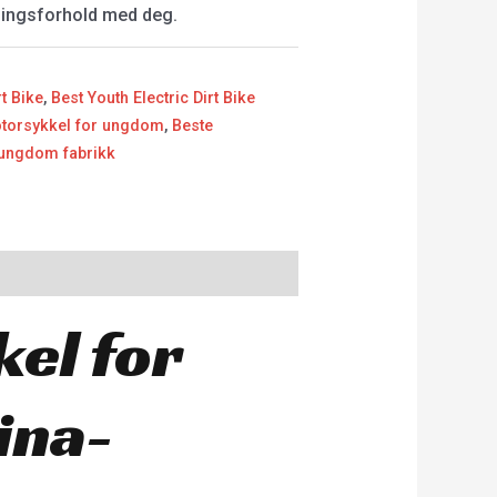
tningsforhold med deg.
rt Bike
,
Best Youth Electric Dirt Bike
otorsykkel for ungdom
,
Beste
 ungdom fabrikk
el for
ina-