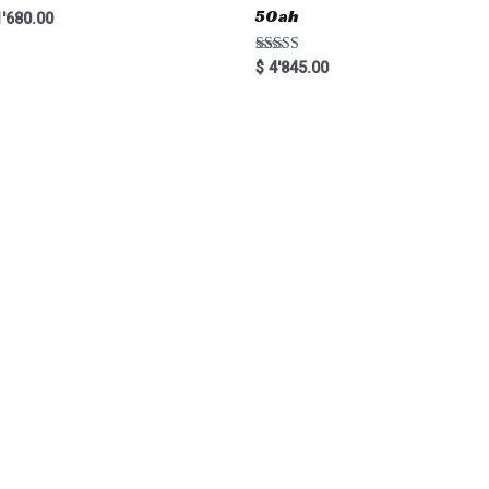
50ah
'680.00
Rated
$
4'845.00
5.00
out of 5