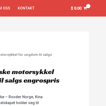
M OSS
KONTAKT
$
0.00
otorsykkel for ungdom til salgs
iske motorsykkel
l salgs engrospris
Bike – Rooder Norge, Kina
elskapet holder seg til