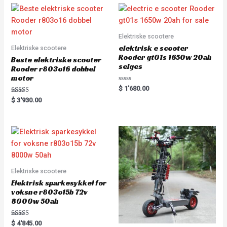
Elektriske scootere
elektrisk e scooter
Elektriske scootere
Rooder gt01s 1650w 20ah
Beste elektriske scooter
selges
Rooder r803o16 dobbel
motor
Rated
$
1'680.00
0
Rated
out
$
3'930.00
5.00
of
out of 5
5
Elektriske scootere
Elektrisk sparkesykkel for
voksne r803o15b 72v
8000w 50ah
Rated
$
4'845.00