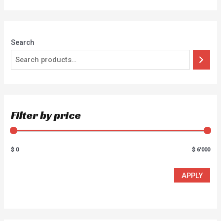
5
Search
Filter by price
$ 0
$ 6'000
APPLY