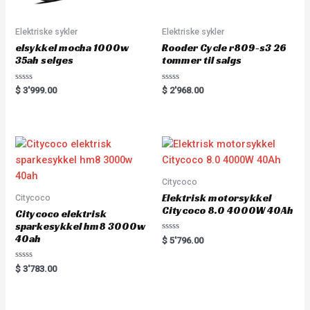
Elektriske sykler
Elektriske sykler
elsykkel mocha 1000w
Rooder Cycle r809-s3 26
35ah selges
tommer til salgs
Rated
Rated
$
3'999.00
$
2'968.00
0
0
out
out
of
of
5
5
Citycoco
Elektrisk motorsykkel
Citycoco
Citycoco 8.0 4000W 40Ah
Citycoco elektrisk
sparkesykkel hm8 3000w
40ah
Rated
$
5'796.00
0
out
of
Rated
$
3'783.00
5
0
out
of
5