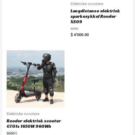
5.00
Elektriske scootere
out of 5
Langdistanse elektrisk
sparkesykkel Rooder
XS09
Rated
$
6'000.00
0
out
of
5
Elektriske scootere
Rooder elektrisk scooter
GT01s 1650W 960Wh