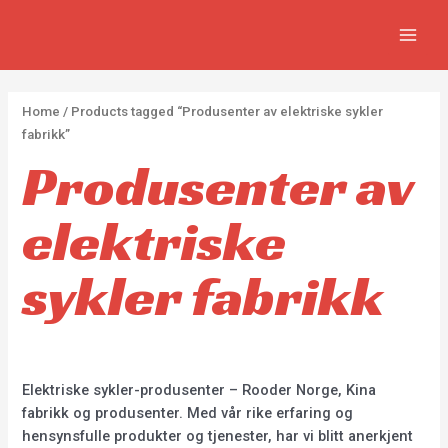
APPLY
Skip
2
2
5
MAIN
to
p
p
p
MEN
content
r
r
r
o
o
o
Home
/ Products tagged “Produsenter av elektriske sykler
d
d
d
fabrikk”
u
u
u
Produsenter av
c
c
c
elektriske
t
t
t
s
s
s
sykler fabrikk
Elektriske sykler-produsenter – Rooder Norge, Kina
fabrikk og produsenter. Med vår rike erfaring og
hensynsfulle produkter og tjenester, har vi blitt anerkjent