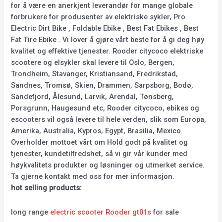
for å være en anerkjent leverandør for mange globale
forbrukere for produsenter av elektriske sykler, Pro
Electric Dirt Bike , Foldable Ebike , Best Fat Ebikes , Best
Fat Tire Ebike . Vi lover å gjøre vårt beste for å gi deg høy
kvalitet og effektive tjenester. Rooder citycoco elektriske
scootere og elsykler skal levere til Oslo, Bergen,
Trondheim, Stavanger, Kristiansand, Fredrikstad,
Sandnes, Tromsø, Skien, Drammen, Sarpsborg, Bodø,
Sandefjord, Ålesund, Larvik, Arendal, Tønsberg,
Porsgrunn, Haugesund etc, Rooder citycoco, ebikes og
escooters vil også levere til hele verden, slik som Europa,
Amerika, Australia, Kypros, Egypt, Brasilia, Mexico.
Overholder mottoet vårt om Hold godt på kvalitet og
tjenester, kundetilfredshet, så vi gir vår kunder med
høykvalitets produkter og løsninger og utmerket service.
Ta gjerne kontakt med oss for mer informasjon.
hot selling products:
long range
electric scooter Rooder gt01s
for sale