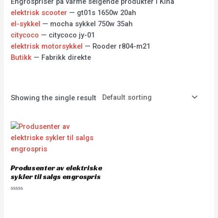
Engrospriser på varme selgende produkter i Kina
elektrisk scooter
— gt01s 1650w 20ah
el-sykkel
— mocha sykkel 750w 35ah
citycoco
— citycoco jy-01
elektrisk motorsykkel
— Rooder r804-m21
Butikk
— Fabrikk direkte
Showing the single result
Produsenter av elektriske
sykler til salgs engrospris
Rated
0
out
of