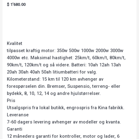
Rated
$
1'680.00
5.00
out of 5
Kvalitet
tilpasset kraftig motor: 350w 500w 1000w 2000w 3000w
4000w etc. Maksimal hastighet: 25km/t, 60km/t, 80km/t,
90km/t, 120km/t og så videre. Batteri: 10ah 12ah 13ah
20ah 30ah 40ah 50ah litiumbatteri for valg.
Kilometerstand: 15 km til 120 km avhenger av
forespørselen din. Bremser, Suspensio, terreng- eller
bydekk, 8, 10, 12, 14 og andre hjulstørrelser.
Pris
Utsalgspris fra lokal butikk, engrospris fra Kina fabrikk.
Leveranse
7-60 dagers levering avhenger av modeller og kvanta.
Garanti
12 måneders garanti for kontroller, motor og lader, 6