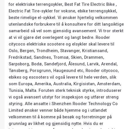
for elektriske terrengsykler, Best Fat Tire Electric Bike ,
Electric Fat Tire-sykler for voksne, ebike terrengsykkel,
beste rimelige el-sykkel. Vi ønsker hjertelig velkommen
utenlandske forbrukere til å konsultere for ditt langsiktige
samarbeid så vel som gjensidig avansement. Vi tror sterkt
at vi vil gjøre det overlegent og langt bedre. Rooder
citycoco elektriske scootere og elsykler skal levere til
Oslo, Bergen, Trondheim, Stavanger, Kristiansand,
Fredrikstad, Sandnes, Tromsø, Skien, Drammen,
Sarpsborg, Bodø, Sandefjord, Ålesund, Larvik, Arendal,
Tønsberg, Porsgrunn, Haugesund etc, Rooder citycoco,
ebikes og escooters vil også levere til hele verden, slik
som Europa, Amerika, Australia, Kirgisistan, Amsterdam,
Tunisia, Malta. Foruten sterk teknisk styrke, introduserer
vi også avansert utstyr for inspeksjon og utfører streng
styring. Alle ansatte i Shenzhen Rooder Technology Co
Limited ønsker venner både hjemme og i utlandet
velkommen til å komme på besøk og forretninger på
grunnlag av likhet og gjensidig nytte. Hvis du er