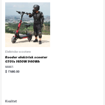
5
Elektriske scootere
Rooder elektrisk scooter
GT01s 1650W 960Wh
Rated
$
1'680.00
5.00
out of 5
Kvalitet