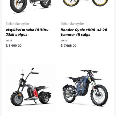
Elektriske sykler
Elektriske sykler
elsykkel mocha 1000w
Rooder Cycle r809-s3 26
35ah selges
tommer til salgs
Rated
Rated
$
3'999.00
$
2'968.00
0
0
out
out
of
of
5
5