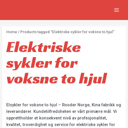
Skip
2
2
5
MAIN
to
p
p
p
MEN
content
r
r
r
o
o
o
Home
/ Products tagged “Elektriske sykler for voksne to hjul”
d
d
d
Elektriske
u
u
u
c
c
c
sykler for
t
t
t
s
s
s
voksne to hjul
Elsykler for voksne to hjul – Rooder Norge, Kina fabrikk og
leverandører. Kundetilfredsheten er vårt primære mål. Vi
opprettholder et konsekvent nivå av profesjonalitet,
kvalitet, troverdighet og service for elektriske sykler for