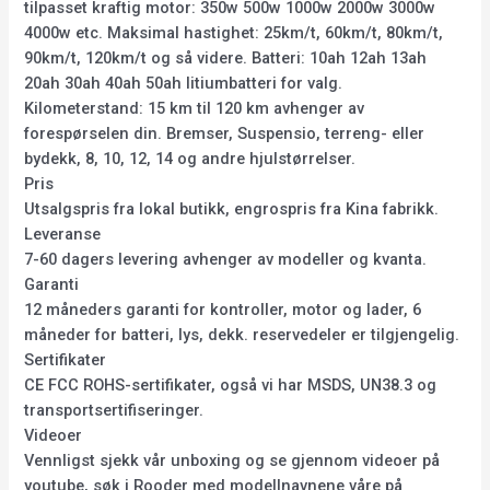
tilpasset kraftig motor: 350w 500w 1000w 2000w 3000w
4000w etc. Maksimal hastighet: 25km/t, 60km/t, 80km/t,
90km/t, 120km/t og så videre. Batteri: 10ah 12ah 13ah
20ah 30ah 40ah 50ah litiumbatteri for valg.
Kilometerstand: 15 km til 120 km avhenger av
forespørselen din. Bremser, Suspensio, terreng- eller
bydekk, 8, 10, 12, 14 og andre hjulstørrelser.
Pris
Utsalgspris fra lokal butikk, engrospris fra Kina fabrikk.
Leveranse
7-60 dagers levering avhenger av modeller og kvanta.
Garanti
12 måneders garanti for kontroller, motor og lader, 6
måneder for batteri, lys, dekk. reservedeler er tilgjengelig.
Sertifikater
CE FCC ROHS-sertifikater, også vi har MSDS, UN38.3 og
transportsertifiseringer.
Videoer
Vennligst sjekk vår unboxing og se gjennom videoer på
youtube, søk i Rooder med modellnavnene våre på