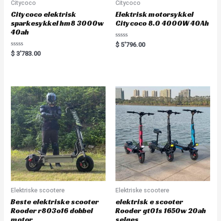
Citycoco
Citycoco
Citycoco elektrisk
Elektrisk motorsykkel
sparkesykkel hm8 3000w
Citycoco 8.0 4000W 40Ah
40ah
Rated
$
5'796.00
0
Rated
$
3'783.00
out
0
of
out
5
of
5
Elektriske scootere
Elektriske scootere
Beste elektriske scooter
elektrisk e scooter
Rooder r803o16 dobbel
Rooder gt01s 1650w 20ah
motor
selges