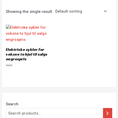
Showing the single result
Elektriske sykler for
voksne to hjul til salgs
engrospris
Rated
0
out
of
5
Search