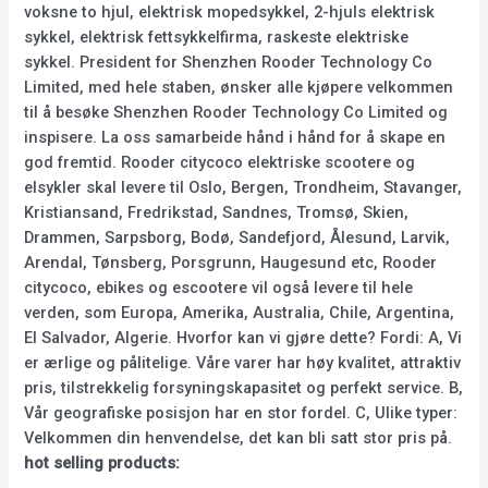
voksne to hjul, elektrisk mopedsykkel, 2-hjuls elektrisk
sykkel, elektrisk fettsykkelfirma, raskeste elektriske
sykkel. President for Shenzhen Rooder Technology Co
Limited, med hele staben, ønsker alle kjøpere velkommen
til å besøke Shenzhen Rooder Technology Co Limited og
inspisere. La oss samarbeide hånd i hånd for å skape en
god fremtid. Rooder citycoco elektriske scootere og
elsykler skal levere til Oslo, Bergen, Trondheim, Stavanger,
Kristiansand, Fredrikstad, Sandnes, Tromsø, Skien,
Drammen, Sarpsborg, Bodø, Sandefjord, Ålesund, Larvik,
Arendal, Tønsberg, Porsgrunn, Haugesund etc, Rooder
citycoco, ebikes og escootere vil også levere til hele
verden, som Europa, Amerika, Australia, Chile, Argentina,
El Salvador, Algerie. Hvorfor kan vi gjøre dette? Fordi: A, Vi
er ærlige og pålitelige. Våre varer har høy kvalitet, attraktiv
pris, tilstrekkelig forsyningskapasitet og perfekt service. B,
Vår geografiske posisjon har en stor fordel. C, Ulike typer:
Velkommen din henvendelse, det kan bli satt stor pris på.
hot selling products: