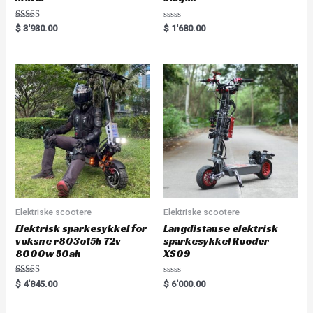
Rated
Rated
$
3'930.00
$
1'680.00
5.00
0
out of 5
out
of
5
Elektriske scootere
Elektriske scootere
Elektrisk sparkesykkel for
Langdistanse elektrisk
voksne r803o15b 72v
sparkesykkel Rooder
8000w 50ah
XS09
Rated
Rated
$
4'845.00
$
6'000.00
5.00
0
out of 5
out
of