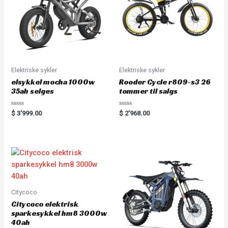
Elektriske sykler
Elektriske sykler
elsykkel mocha 1000w
Rooder Cycle r809-s3 26
35ah selges
tommer til salgs
Rated
Rated
$
3'999.00
$
2'968.00
0
0
out
out
of
of
5
5
Citycoco
Citycoco elektrisk
sparkesykkel hm8 3000w
40ah