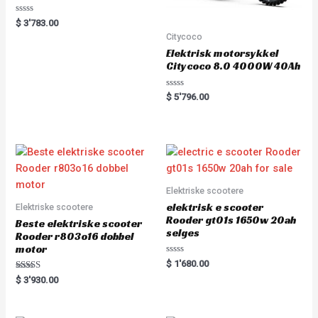
Rated
$
3'783.00
0
Citycoco
out
of
Elektrisk motorsykkel
5
Citycoco 8.0 4000W 40Ah
Rated
$
5'796.00
0
out
of
5
Elektriske scootere
elektrisk e scooter
Elektriske scootere
Rooder gt01s 1650w 20ah
Beste elektriske scooter
selges
Rooder r803o16 dobbel
motor
Rated
$
1'680.00
0
Rated
out
$
3'930.00
5.00
of
out of 5
5