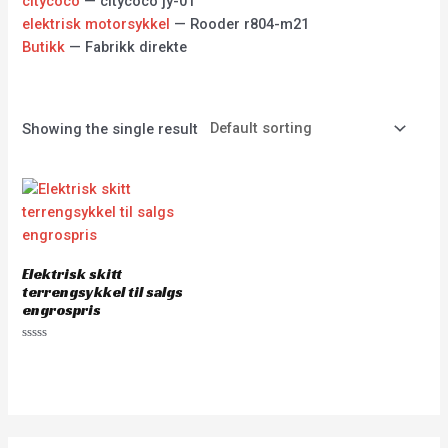
citycoco
— citycoco jy-01
elektrisk motorsykkel
— Rooder r804-m21
Butikk
— Fabrikk direkte
Showing the single result
Elektrisk skitt
terrengsykkel til salgs
engrospris
Rated
0
out
of
5