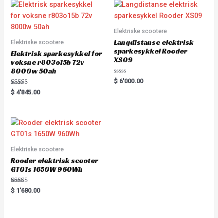
Elektriske scootere
Langdistanse elektrisk
Elektriske scootere
sparkesykkel Rooder
Elektrisk sparkesykkel for
XS09
voksne r803o15b 72v
8000w 50ah
Rated
$
6'000.00
0
Rated
out
$
4'845.00
5.00
of
out of 5
5
Elektriske scootere
Rooder elektrisk scooter
GT01s 1650W 960Wh
Rated
$
1'680.00
5.00
out of 5