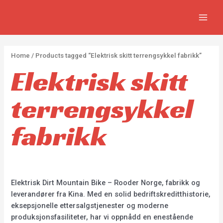
APPLY
Skip
2
2
5
MAIN
to
p
p
p
MEN
content
r
r
r
o
o
o
Home
/ Products tagged “Elektrisk skitt terrengsykkel fabrikk”
d
d
d
Elektrisk skitt
u
u
u
c
c
c
terrengsykkel
t
t
t
s
s
s
fabrikk
Elektrisk Dirt Mountain Bike – Rooder Norge, fabrikk og
leverandører fra Kina. Med en solid bedriftskreditthistorie,
eksepsjonelle ettersalgstjenester og moderne
produksjonsfasiliteter, har vi oppnådd en enestående