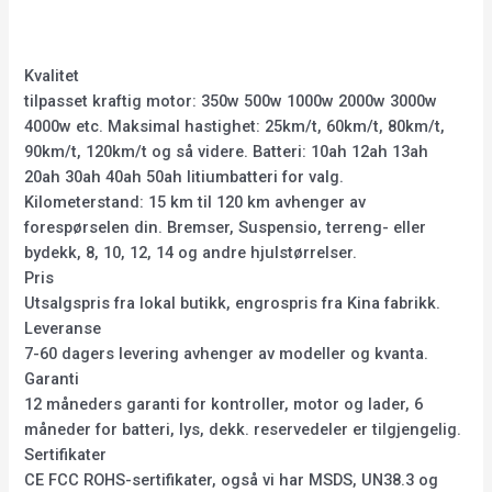
Kvalitet
tilpasset kraftig motor: 350w 500w 1000w 2000w 3000w
4000w etc. Maksimal hastighet: 25km/t, 60km/t, 80km/t,
90km/t, 120km/t og så videre. Batteri: 10ah 12ah 13ah
20ah 30ah 40ah 50ah litiumbatteri for valg.
Kilometerstand: 15 km til 120 km avhenger av
forespørselen din. Bremser, Suspensio, terreng- eller
bydekk, 8, 10, 12, 14 og andre hjulstørrelser.
Pris
Utsalgspris fra lokal butikk, engrospris fra Kina fabrikk.
Leveranse
7-60 dagers levering avhenger av modeller og kvanta.
Garanti
12 måneders garanti for kontroller, motor og lader, 6
måneder for batteri, lys, dekk. reservedeler er tilgjengelig.
Sertifikater
CE FCC ROHS-sertifikater, også vi har MSDS, UN38.3 og