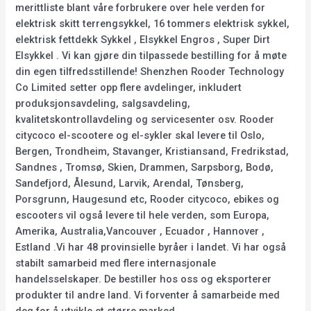
merittliste blant våre forbrukere over hele verden for
elektrisk skitt terrengsykkel, 16 tommers elektrisk sykkel,
elektrisk fettdekk Sykkel , Elsykkel Engros , Super Dirt
Elsykkel . Vi kan gjøre din tilpassede bestilling for å møte
din egen tilfredsstillende! Shenzhen Rooder Technology
Co Limited setter opp flere avdelinger, inkludert
produksjonsavdeling, salgsavdeling,
kvalitetskontrollavdeling og servicesenter osv. Rooder
citycoco el-scootere og el-sykler skal levere til Oslo,
Bergen, Trondheim, Stavanger, Kristiansand, Fredrikstad,
Sandnes , Tromsø, Skien, Drammen, Sarpsborg, Bodø,
Sandefjord, Ålesund, Larvik, Arendal, Tønsberg,
Porsgrunn, Haugesund etc, Rooder citycoco, ebikes og
escooters vil også levere til hele verden, som Europa,
Amerika, Australia,Vancouver , Ecuador , Hannover ,
Estland .Vi har 48 provinsielle byråer i landet. Vi har også
stabilt samarbeid med flere internasjonale
handelsselskaper. De bestiller hos oss og eksporterer
produkter til andre land. Vi forventer å samarbeide med