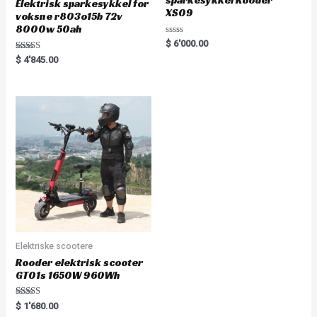
sparkesykkel Rooder
Elektrisk sparkesykkel for
XS09
voksne r803o15b 72v
8000w 50ah
Rated
$
6'000.00
0
Rated
out
$
4'845.00
5.00
of
out of 5
5
Elektriske scootere
Rooder elektrisk scooter
GT01s 1650W 960Wh
Rated
$
1'680.00
5.00