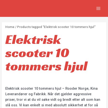
APPLY
Skip
2
2
5
MAIN
to
p
p
p
MEN
content
r
r
r
o
o
o
Home
/ Products tagged “Elektrisk scooter 10 tommers hjul”
d
d
d
Elektrisk
u
u
u
c
c
c
scooter 10
t
t
t
s
s
s
tommers hjul
Elektrisk scooter 10 tommers hjul – Rooder Norge, Kina
Leverandører og Fabrikk. Når det gjelder aggressive
priser, tror vi at du vil søke vidt og bredt etter alt som kan
slå oss. Vi kan enkelt si med absolutt sikkerhet at for så