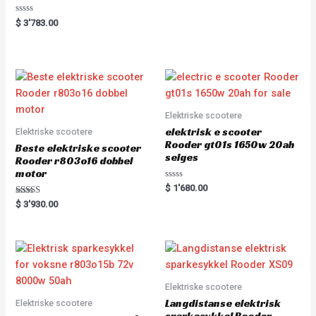
0
out
of
Rated
$
3'783.00
5
0
out
of
5
Elektriske scootere
elektrisk e scooter
Elektriske scootere
Rooder gt01s 1650w 20ah
Beste elektriske scooter
selges
Rooder r803o16 dobbel
motor
Rated
$
1'680.00
0
Rated
out
$
3'930.00
5.00
of
out of 5
5
Elektriske scootere
Langdistanse elektrisk
Elektriske scootere