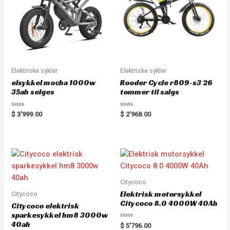
Elektriske sykler
Elektriske sykler
elsykkel mocha 1000w
Rooder Cycle r809-s3 26
35ah selges
tommer til salgs
Rated
Rated
$
3'999.00
$
2'968.00
0
0
out
out
of
of
5
5
Citycoco
Elektrisk motorsykkel
Citycoco
Citycoco 8.0 4000W 40Ah
Citycoco elektrisk
sparkesykkel hm8 3000w
40ah
Rated
$
5'796.00