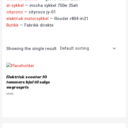
el-sykkel
— mocha sykkel 750w 35ah
citycoco
— citycoco jy-01
elektrisk motorsykkel
— Rooder r804-m21
Butikk
— Fabrikk direkte
Showing the single result
Elektrisk scooter 10
tommers hjul til salgs
engrospris
Rated
0
out
of
5