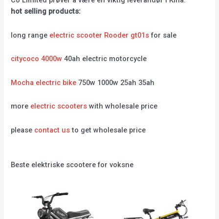
Co Limited prøver å være en viktig leverandør i Kina.
hot selling products:
long range
electric scooter Rooder gt01s
for sale
citycoco 4000w
40ah electric motorcycle
Mocha electric bike
750w 1000w 25ah 35ah
more
electric scooters
with wholesale price
please
contact us
to get wholesale price
Beste elektriske scootere for voksne