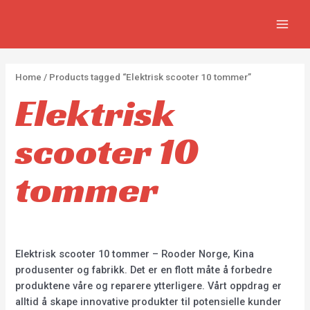
Skip
2
2
5
MAIN
to
p
p
p
MEN
content
r
r
r
o
o
o
Home
/ Products tagged “Elektrisk scooter 10 tommer”
d
d
d
Elektrisk
u
u
u
c
c
c
scooter 10
t
t
t
s
s
s
tommer
Elektrisk scooter 10 tommer – Rooder Norge, Kina
produsenter og fabrikk. Det er en flott måte å forbedre
produktene våre og reparere ytterligere. Vårt oppdrag er
alltid å skape innovative produkter til potensielle kunder