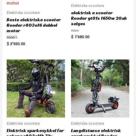
Elektriske scootere
elektrisk e scooter
Elektriske scootere
Rooder gt01s 1650w 20ah
Beste elektriske scooter
selges
Rooder r803o16 dobbel
motor
Rated
$
1'680.00
0
Rated
out
$
3'930.00
5.00
of
out of 5
5
Elektriske scootere
Elektriske scootere
Elektrisk sparkesykkel for
Langdistanse elektrisk