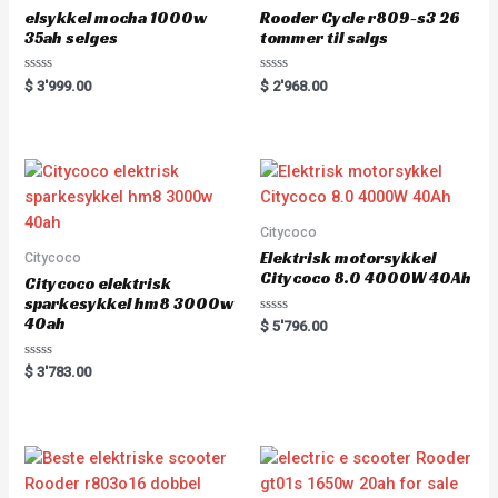
elsykkel mocha 1000w
Rooder Cycle r809-s3 26
35ah selges
tommer til salgs
Rated
Rated
$
3'999.00
$
2'968.00
0
0
out
out
of
of
5
5
Citycoco
Elektrisk motorsykkel
Citycoco
Citycoco 8.0 4000W 40Ah
Citycoco elektrisk
sparkesykkel hm8 3000w
40ah
Rated
$
5'796.00
0
out
of
Rated
$
3'783.00
5
0
out
of
5