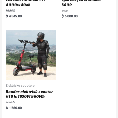
voksne r803o15b 72v
sparkesykkel Rooder
8000w 50ah
XS09
Rated
Rated
$
4'845.00
$
6'000.00
5.00
0
out of 5
out
of
5
Elektriske scootere
Rooder elektrisk scooter
GT01s 1650W 960Wh
Rated
$
1'680.00
5.00
out of 5