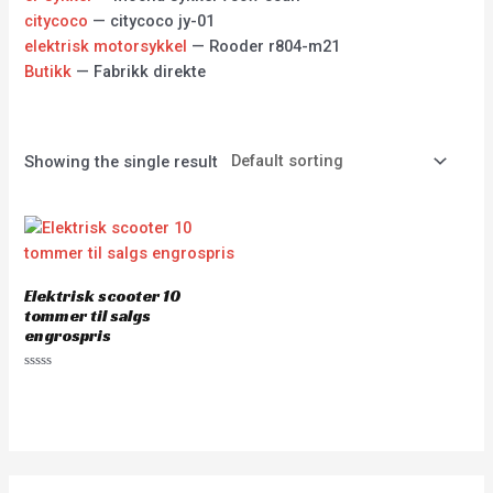
citycoco
— citycoco jy-01
elektrisk motorsykkel
— Rooder r804-m21
Butikk
— Fabrikk direkte
Showing the single result
Elektrisk scooter 10
tommer til salgs
engrospris
Rated
0
out
of
5