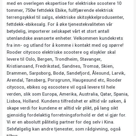
med en overlegen ekspertise for elektriske scootere 10
tommer, 750w fettdekk Ebike, fullfjærende elektrisk
terrengsykkel til salgs, elektriske skitsykkelprodusenter,
fettdekk-ebikesalg. For å øke tjenestekvaliteten vår
betydelig, importerer selskapet vårt et stort antall
utenlandske avanserte enheter. Velkommen kundekrets
fra inn- og utland for å komme i kontakt med og spørre!
Rooder citycoco elektriske scootere og elsykler skal
levere til Oslo, Bergen, Trondheim, Stavanger,
Kristiansand, Fredrikstad, Sandnes, Tromsø, Skien,
Drammen, Sarpsborg, Bodø, Sandefjord, Ålesund, Larvik,
Arendal, Tønsberg, Porsgrunn, Haugesund etc, Rooder
citycoco, ebikes og escootere vil også levere til hele
verden, slik som Europa, Amerika, Australia, Qatar, Spania,
Lisboa, Holland. Kundens tilfredshet er alltid vår søken, å
skape verdi for kundene er alltid vår plikt, på lang sikt
gjensidig fordelaktig forretningsforhold er det vi gjør for.
Vi er en absolutt pålitelig partner for deg selv i Kina.
Selvfølgelig kan andre tjenester, som rådgivning, også