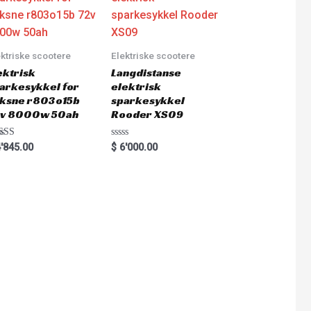
ektriske scootere
Elektriske scootere
ektrisk
Langdistanse
arkesykkel for
elektrisk
ksne r803o15b
sparkesykkel
v 8000w 50ah
Rooder XS09
ted
Rated
'845.00
$
6'000.00
0
0
 of 5
out
of
5