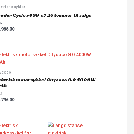
ktriske sykler
oder Cycle r809-s3 26 tommer til salgs
ted
'968.00
tycoco
ektrisk motorsykkel Citycoco 8.0 4000W
0Ah
ted
'796.00