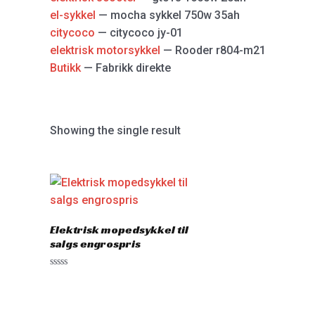
el-sykkel
— mocha sykkel 750w 35ah
citycoco
— citycoco jy-01
elektrisk motorsykkel
— Rooder r804-m21
Butikk
— Fabrikk direkte
Showing the single result
Elektrisk mopedsykkel til
salgs engrospris
Rated
0
out
of
5