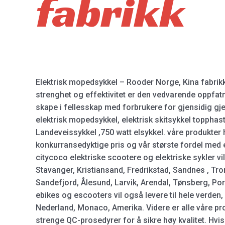
fabrikk
Elektrisk mopedsykkel – Rooder Norge, Kina fabrikk
strenghet og effektivitet er den vedvarende oppfatni
skape i fellesskap med forbrukere for gjensidig gj
elektrisk mopedsykkel, elektrisk skitsykkel topphasti
Landeveissykkel ,750 watt elsykkel. våre produkter 
konkurransedyktige pris og vår største fordel med 
citycoco elektriske scootere og elektriske sykler vil
Stavanger, Kristiansand, Fredrikstad, Sandnes , T
Sandefjord, Ålesund, Larvik, Arendal, Tønsberg, P
ebikes og escooters vil også levere til hele verden,
Nederland, Monaco, Amerika. Videre er alle våre pr
strenge QC-prosedyrer for å sikre høy kvalitet. Hvis