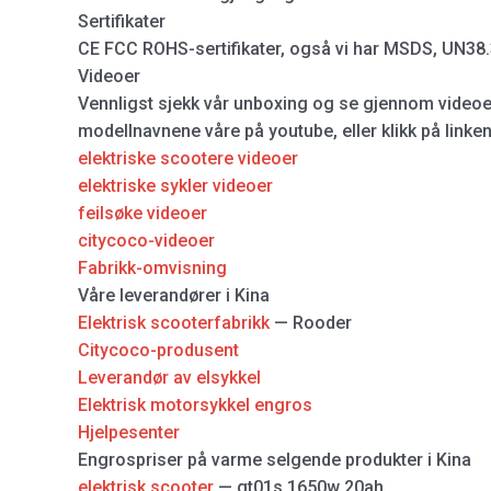
Sertifikater
CE FCC ROHS-sertifikater, også vi har MSDS, UN38.3
Videoer
Vennligst sjekk vår unboxing og se gjennom videoe
modellnavnene våre på youtube, eller klikk på linke
elektriske scootere videoer
elektriske sykler videoer
feilsøke videoer
citycoco-videoer
Fabrikk-omvisning
Våre leverandører i Kina
Elektrisk scooterfabrikk
— Rooder
Citycoco-produsent
Leverandør av elsykkel
Elektrisk motorsykkel engros
Hjelpesenter
Engrospriser på varme selgende produkter i Kina
elektrisk scooter
— gt01s 1650w 20ah