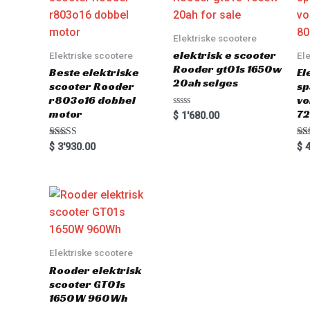
Elektriske scootere
elektrisk e scooter
Elektriske scootere
El
Rooder gt01s 1650w
Beste elektriske
El
20ah selges
scooter Rooder
sp
r803o16 dobbel
vo
motor
72
Rated
$
1'680.00
0
out
of
Rated
Ra
$
3'930.00
$
4
5
5.00
5.0
out of 5
out
Elektriske scootere
Rooder elektrisk
scooter GT01s
1650W 960Wh