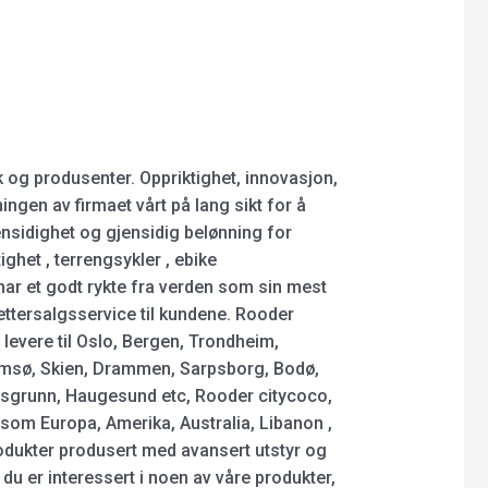
 og produsenter. Oppriktighet, innovasjon,
ngen av firmaet vårt på lang sikt for å
ensidighet og gjensidig belønning for
ghet , terrengsykler , ebike
har et godt rykte fra verden som sin mest
ettersalgsservice til kundene. Rooder
 levere til Oslo, Bergen, Trondheim,
romsø, Skien, Drammen, Sarpsborg, Bodø,
orsgrunn, Haugesund etc, Rooder citycoco,
 som Europa, Amerika, Australia, Libanon ,
odukter produsert med avansert utstyr og
 du er interessert i noen av våre produkter,