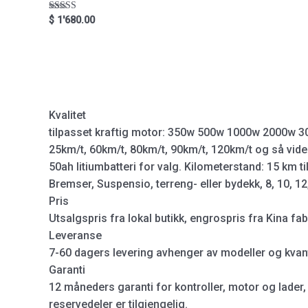
Rated
$
1'680.00
5.00
out of 5
Kvalitet
tilpasset kraftig motor: 350w 500w 1000w 2000w 3
25km/t, 60km/t, 80km/t, 90km/t, 120km/t og så vide
50ah litiumbatteri for valg. Kilometerstand: 15 km 
Bremser, Suspensio, terreng- eller bydekk, 8, 10, 12
Pris
Utsalgspris fra lokal butikk, engrospris fra Kina fab
Leveranse
7-60 dagers levering avhenger av modeller og kvan
Garanti
12 måneders garanti for kontroller, motor og lader, 
reservedeler er tilgjengelig.