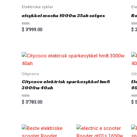
Elektriske sykler
Ele
elsykkel mocha 1000w 35ah selges
Ro
Rated
Ra
$
3'999.00
$
2
0
0
out
out
of
of
5
5
Citycoco
Ci
Citycoco elektrisk sparkesykkel hm8
El
3000w 40ah
4
Rated
Ra
$
3'783.00
$
5
0
0
out
out
of
of
5
5