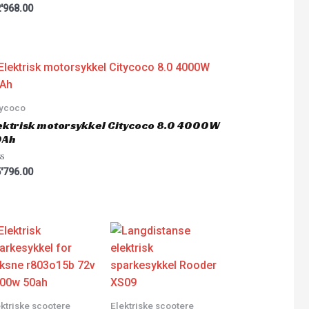
ted
'968.00
tycoco
ektrisk motorsykkel Citycoco 8.0 4000W
0Ah
ted
'796.00
ektriske scootere
Elektriske scootere