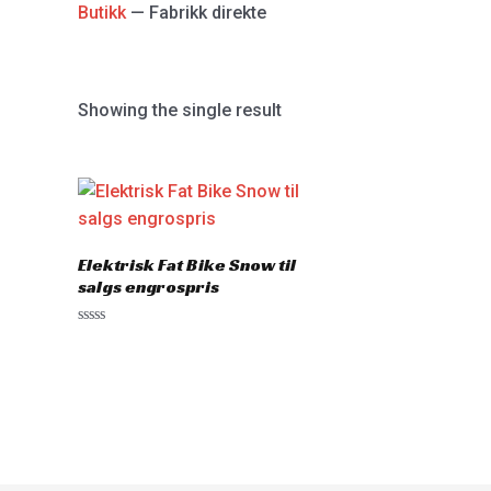
Butikk
— Fabrikk direkte
Showing the single result
Elektrisk Fat Bike Snow til
salgs engrospris
Rated
0
out
of
5