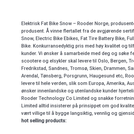
Elektrisk Fat Bike Snow – Rooder Norge, produsenter
produsent. Å vinne flertallet fra de avgjørende serti
Snow, Electric Bike Ebikes, Fat Tire Battery Bike, Full
Bike. Konkurransedyktig pris med høy kvalitet og tilfr
kunder. Vi ønsker å samarbeide med deg og søke fel
scootere og elsykler skal levere til Oslo, Bergen, 
Fredrikstad, Sandnes, Tromsø, Skien, Drammen, Sar
Arendal, Tønsberg, Porsgrunn, Haugesund etc, Rood
levere til hele verden, slik som Europa, Amerika, Au
ønsker innenlandske og utenlandske kunder hjertel
Rooder Technology Co Limited og snakke forretni
Limited alltid insisterer på prinsippet om god kvalite
vært villige til å bygge langsiktig, vennlig og gjen
hot selling products: