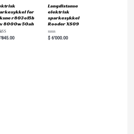
ektrisk
Langdistanse
arkesykkel for
elektrisk
ksne r803o15b
sparkesykkel
v 8000w 50ah
Rooder XS09
ted
Rated
'845.00
$
6'000.00
0
0
 of 5
out
of
5