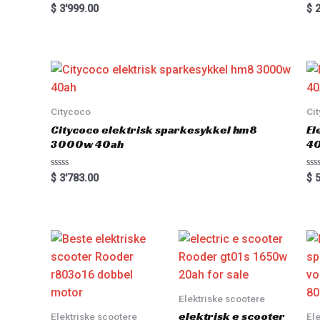
Rated
Ra
$
3'999.00
$
2
0
0
out
out
of
of
5
5
Citycoco
Ci
Citycoco elektrisk sparkesykkel hm8
El
3000w 40ah
4
Rated
Ra
$
3'783.00
$
5
0
0
out
out
of
of
5
5
Elektriske scootere
elektrisk e scooter
Elektriske scootere
El