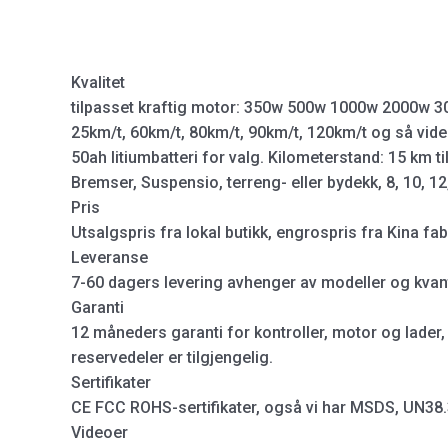
Kvalitet
tilpasset kraftig motor: 350w 500w 1000w 2000w 3
25km/t, 60km/t, 80km/t, 90km/t, 120km/t og så vide
50ah litiumbatteri for valg. Kilometerstand: 15 km 
Bremser, Suspensio, terreng- eller bydekk, 8, 10, 12
Pris
Utsalgspris fra lokal butikk, engrospris fra Kina fab
Leveranse
7-60 dagers levering avhenger av modeller og kvan
Garanti
12 måneders garanti for kontroller, motor og lader, 
reservedeler er tilgjengelig.
Sertifikater
CE FCC ROHS-sertifikater, også vi har MSDS, UN38.3
Videoer