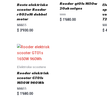
Rooder gt01s 1650w
Beste elektriske
El
20ah selges
scooter Rooder
sp
r803o16 dobbel
vo
motor
72
Rated
$
1'680.00
0
out
of
Rated
Ra
$
3'930.00
$
4
5
5.00
5.0
out of 5
out
Elektriske scootere
Rooder elektrisk
scooter GT01s
1650W 960Wh
Rated
$
1'680.00
5.00
out of 5