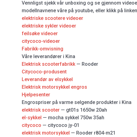
Vennligst sjekk vår unboxing og se gjennom videoe
modellnavnene våre på youtube, eller klikk på linke
elektriske scootere videoer
elektriske sykler videoer
feilsøke videoer
citycoco-videoer
Fabrikk-omvisning
Våre leverandører i Kina
Elektrisk scooterfabrikk
— Rooder
Citycoco-produsent
Leverandør av elsykkel
Elektrisk motorsykkel engros
Hjelpesenter
Engrospriser på varme selgende produkter i Kina
elektrisk scooter
— gt01s 1650w 20ah
el-sykkel
— mocha sykkel 750w 35ah
citycoco
— citycoco jy-01
elektrisk motorsykkel
— Rooder r804-m21