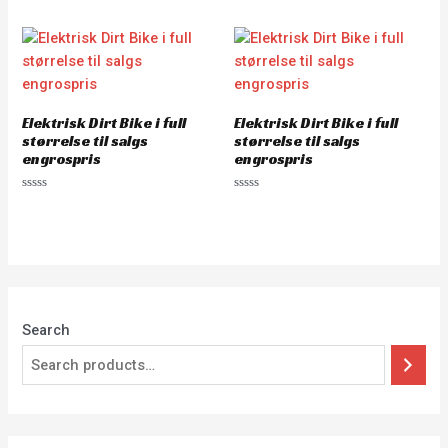
Elektrisk Dirt Bike i full
Elektrisk Dirt Bike i full
størrelse til salgs
størrelse til salgs
engrospris
engrospris
Rated
Rated
0
0
out
out
of
of
5
5
Search