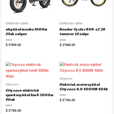
Elektriske sykler
Elektriske sykler
elsykkel mocha 1000w
Rooder Cycle r809-s3 26
35ah selges
tommer til salgs
Rated
Rated
$
3'999.00
$
2'968.00
0
0
out
out
of
of
5
5
Citycoco
Elektrisk motorsykkel
Citycoco
Citycoco 8.0 4000W 40Ah
Citycoco elektrisk
sparkesykkel hm8 3000w
40ah
Rated
$
5'796.00
0
out
of
Rated
$
3'783.00
5
0