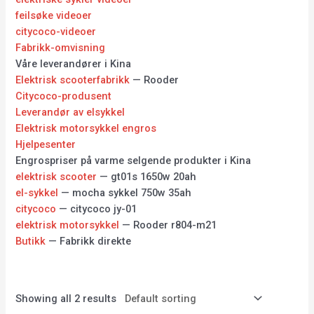
feilsøke videoer
citycoco-videoer
Fabrikk-omvisning
Våre leverandører i Kina
Elektrisk scooterfabrikk
— Rooder
Citycoco-produsent
Leverandør av elsykkel
Elektrisk motorsykkel engros
Hjelpesenter
Engrospriser på varme selgende produkter i Kina
elektrisk scooter
— gt01s 1650w 20ah
el-sykkel
— mocha sykkel 750w 35ah
citycoco
— citycoco jy-01
elektrisk motorsykkel
— Rooder r804-m21
Butikk
— Fabrikk direkte
Showing all 2 results