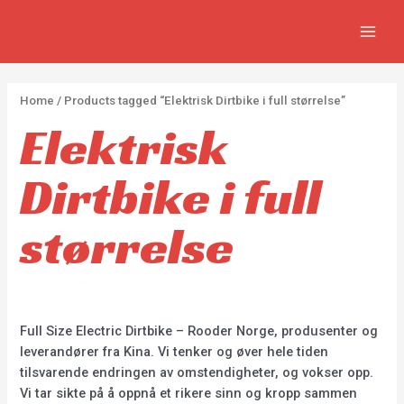
Skip
2
2
5
MAIN
to
p
p
p
MEN
content
r
r
r
o
o
o
Home
/ Products tagged “Elektrisk Dirtbike i full størrelse”
d
d
d
Elektrisk
u
u
u
c
c
c
Dirtbike i full
t
t
t
s
s
s
størrelse
Full Size Electric Dirtbike – Rooder Norge, produsenter og
leverandører fra Kina. Vi tenker og øver hele tiden
tilsvarende endringen av omstendigheter, og vokser opp.
Vi tar sikte på å oppnå et rikere sinn og kropp sammen