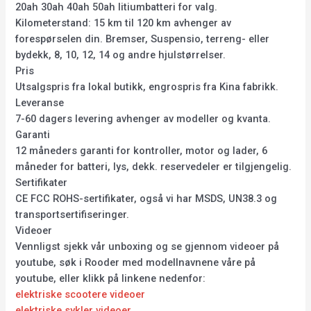
20ah 30ah 40ah 50ah litiumbatteri for valg.
Kilometerstand: 15 km til 120 km avhenger av
forespørselen din. Bremser, Suspensio, terreng- eller
bydekk, 8, 10, 12, 14 og andre hjulstørrelser.
Pris
Utsalgspris fra lokal butikk, engrospris fra Kina fabrikk.
Leveranse
7-60 dagers levering avhenger av modeller og kvanta.
Garanti
12 måneders garanti for kontroller, motor og lader, 6
måneder for batteri, lys, dekk. reservedeler er tilgjengelig.
Sertifikater
CE FCC ROHS-sertifikater, også vi har MSDS, UN38.3 og
transportsertifiseringer.
Videoer
Vennligst sjekk vår unboxing og se gjennom videoer på
youtube, søk i Rooder med modellnavnene våre på
youtube, eller klikk på linkene nedenfor:
elektriske scootere videoer
elektriske sykler videoer