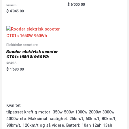
Rated
$
6'000.00
0
Rated
out
$
4'845.00
5.00
of
out of 5
5
Elektriske scootere
Rooder elektrisk scooter
GT01s 1650W 960Wh
Rated
$
1'680.00
5.00
out of 5
Kvalitet
tilpasset kraftig motor: 350w 500w 1000w 2000w 3000w
4000w etc. Maksimal hastighet: 25km/t, 60km/t, 80km/t,
90km/t, 120km/t og så videre. Batteri: 10ah 12ah 13ah