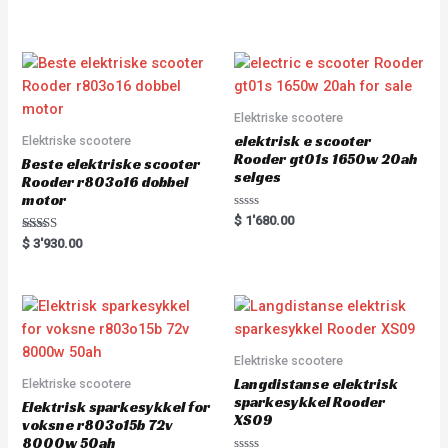
out
of
5
Elektriske scootere
elektrisk e scooter
Elektriske scootere
Rooder gt01s 1650w 20ah
Beste elektriske scooter
selges
Rooder r803o16 dobbel
motor
Rated
$
1'680.00
0
Rated
out
$
3'930.00
5.00
of
out of 5
5
Elektriske scootere
Langdistanse elektrisk
Elektriske scootere
sparkesykkel Rooder
Elektrisk sparkesykkel for
XS09
voksne r803o15b 72v
8000w 50ah