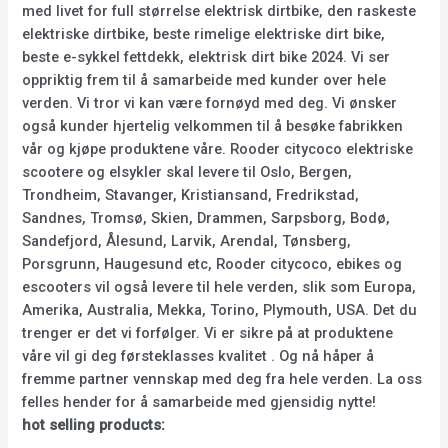
med livet for full størrelse elektrisk dirtbike, den raskeste
elektriske dirtbike, beste rimelige elektriske dirt bike,
beste e-sykkel fettdekk, elektrisk dirt bike 2024. Vi ser
oppriktig frem til å samarbeide med kunder over hele
verden. Vi tror vi kan være fornøyd med deg. Vi ønsker
også kunder hjertelig velkommen til å besøke fabrikken
vår og kjøpe produktene våre. Rooder citycoco elektriske
scootere og elsykler skal levere til Oslo, Bergen,
Trondheim, Stavanger, Kristiansand, Fredrikstad,
Sandnes, Tromsø, Skien, Drammen, Sarpsborg, Bodø,
Sandefjord, Ålesund, Larvik, Arendal, Tønsberg,
Porsgrunn, Haugesund etc, Rooder citycoco, ebikes og
escooters vil også levere til hele verden, slik som Europa,
Amerika, Australia, Mekka, Torino, Plymouth, USA. Det du
trenger er det vi forfølger. Vi er sikre på at produktene
våre vil gi deg førsteklasses kvalitet . Og nå håper å
fremme partner vennskap med deg fra hele verden. La oss
felles hender for å samarbeide med gjensidig nytte!
hot selling products: