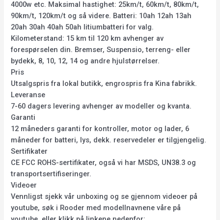
4000w etc. Maksimal hastighet: 25km/t, 60km/t, 80km/t,
90km/t, 120km/t og så videre. Batteri: 10ah 12ah 13ah
20ah 30ah 40ah 50ah litiumbatteri for valg.
Kilometerstand: 15 km til 120 km avhenger av
forespørselen din. Bremser, Suspensio, terreng- eller
bydekk, 8, 10, 12, 14 og andre hjulstørrelser.
Pris
Utsalgspris fra lokal butikk, engrospris fra Kina fabrikk.
Leveranse
7-60 dagers levering avhenger av modeller og kvanta.
Garanti
12 måneders garanti for kontroller, motor og lader, 6
måneder for batteri, lys, dekk. reservedeler er tilgjengelig.
Sertifikater
CE FCC ROHS-sertifikater, også vi har MSDS, UN38.3 og
transportsertifiseringer.
Videoer
Vennligst sjekk vår unboxing og se gjennom videoer på
youtube, søk i Rooder med modellnavnene våre på
youtube, eller klikk på linkene nedenfor: