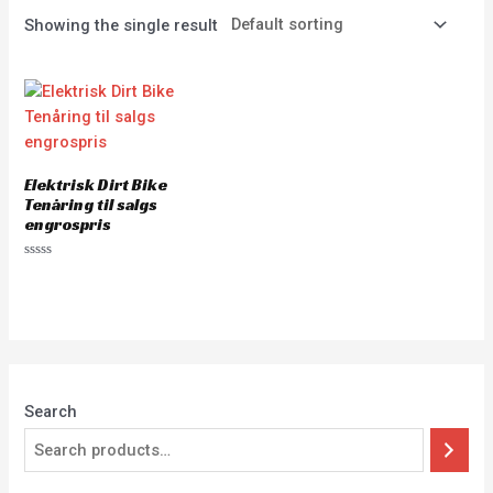
Showing the single result
Elektrisk Dirt Bike
Tenåring til salgs
engrospris
Rated
0
out
of
5
Search