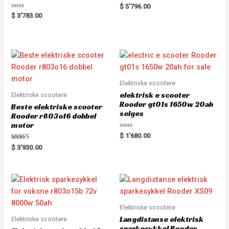
Rated
$
5'796.00
0
Rated
$
3'783.00
out
0
of
out
5
of
5
Elektriske scootere
elektrisk e scooter
Elektriske scootere
Rooder gt01s 1650w 20ah
Beste elektriske scooter
selges
Rooder r803o16 dobbel
motor
Rated
$
1'680.00
0
Rated
out
$
3'930.00
5.00
of
out of 5
5
Elektriske scootere
Langdistanse elektrisk
Elektriske scootere
sparkesykkel Rooder