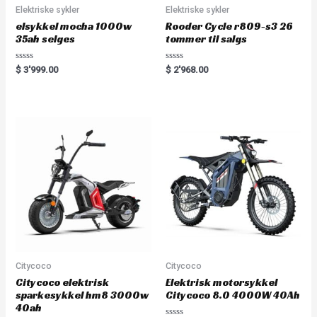
Elektriske sykler
Elektriske sykler
elsykkel mocha 1000w
Rooder Cycle r809-s3 26
35ah selges
tommer til salgs
Rated
Rated
$
3'999.00
$
2'968.00
0
0
out
out
of
of
5
5
Citycoco
Citycoco
Citycoco elektrisk
Elektrisk motorsykkel
sparkesykkel hm8 3000w
Citycoco 8.0 4000W 40Ah
40ah