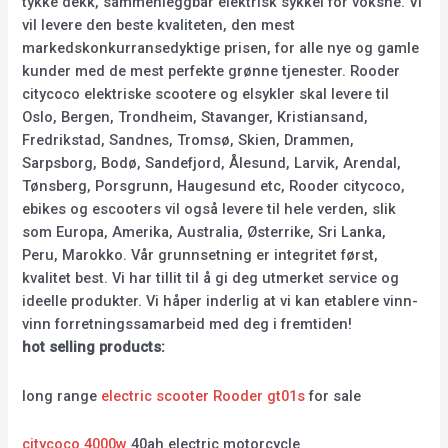
tykke dekk, sammenleggbar elektrisk sykkel for voksne. Vi
vil levere den beste kvaliteten, den mest
markedskonkurransedyktige prisen, for alle nye og gamle
kunder med de mest perfekte grønne tjenester. Rooder
citycoco elektriske scootere og elsykler skal levere til
Oslo, Bergen, Trondheim, Stavanger, Kristiansand,
Fredrikstad, Sandnes, Tromsø, Skien, Drammen,
Sarpsborg, Bodø, Sandefjord, Ålesund, Larvik, Arendal,
Tønsberg, Porsgrunn, Haugesund etc, Rooder citycoco,
ebikes og escooters vil også levere til hele verden, slik
som Europa, Amerika, Australia, Østerrike, Sri Lanka,
Peru, Marokko. Vår grunnsetning er integritet først,
kvalitet best. Vi har tillit til å gi deg utmerket service og
ideelle produkter. Vi håper inderlig at vi kan etablere vinn-
vinn forretningssamarbeid med deg i fremtiden!
hot selling products:
long range
electric scooter Rooder gt01s
for sale
citycoco 4000w
40ah electric motorcycle