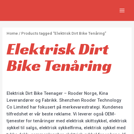
APPLY
Skip
2
2
5
MAIN
to
p
p
p
MEN
content
r
r
r
o
o
o
Home
/ Products tagged “Elektrisk Dirt Bike Tenåring”
d
d
d
Elektrisk Dirt
u
u
u
c
c
c
Bike Tenåring
t
t
t
s
s
s
Elektrisk Dirt Bike Teenager – Rooder Norge, Kina
Leverandører og Fabrikk. Shenzhen Rooder Technology
Co Limited har fokusert på merkevarestrategi. Kundenes
tilfredshet er vår beste reklame. Vi leverer også OEM-
tjenester for tenåringer med elektrisk skittsykkel, elektrisk
sykkel til salgs, elektrisk sykkelfirma, elektrisk sykkel med