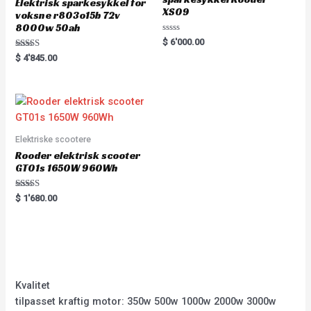
Elektrisk sparkesykkel for
XS09
voksne r803o15b 72v
8000w 50ah
Rated
$
6'000.00
0
Rated
out
$
4'845.00
5.00
of
out of 5
5
Elektriske scootere
Rooder elektrisk scooter
GT01s 1650W 960Wh
Rated
$
1'680.00
5.00
out of 5
Kvalitet
tilpasset kraftig motor: 350w 500w 1000w 2000w 3000w