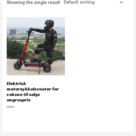
Showing the single result
Elektrisk
motorsykkelscooter for
voksne til salgs
engrospris
Rated
0
out
of
5