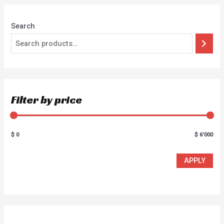
Search
Filter by price
$ 0
$ 6'000
APPLY