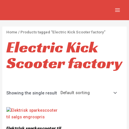
Skip
2
2
5
MAIN
to
p
p
p
MEN
content
r
r
r
o
o
o
Home
/ Products tagged “Electric Kick Scooter factory”
d
d
d
Electric Kick
u
u
u
c
c
c
Scooter factory
t
t
t
s
s
s
Showing the single result
Elektrisk sparkescooter til