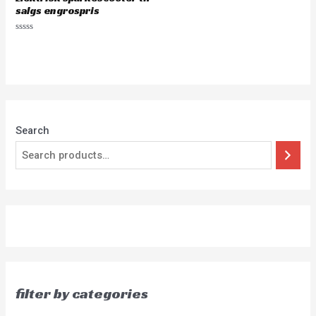
salgs engrospris
Rated
0
out
of
5
Search
filter by categories