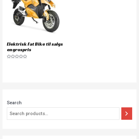
Elektrisk Fat Bike til salgs
engrospris
Rated
0
out
of
5
Search