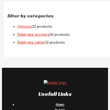
filter by categories
Citycoco
2
2 products
Elektriske scootere
5
5 products
Elektriske sykler
2
2 products
Usefull Links
Hjem