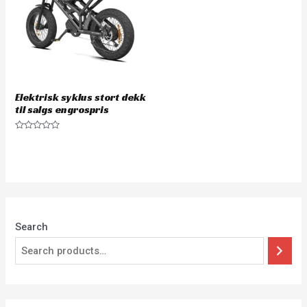
Elektrisk syklus stort dekk
til salgs engrospris
Rated
0
out
of
5
Search