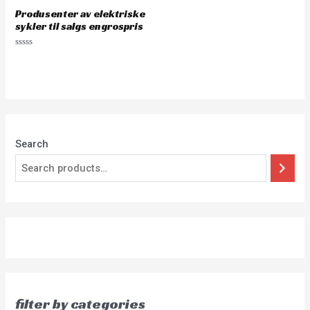
Produsenter av elektriske
sykler til salgs engrospris
Rated
0
out
of
5
Search
filter by categories