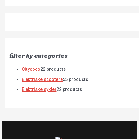
filter by categories
Citycoco
2
2 products
Elektriske scootere
5
5 products
Elektriske sykler
2
2 products