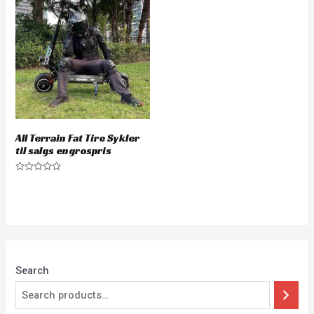
All Terrain Fat Tire Sykler
til salgs engrospris
Rated
0
out
of
5
Search