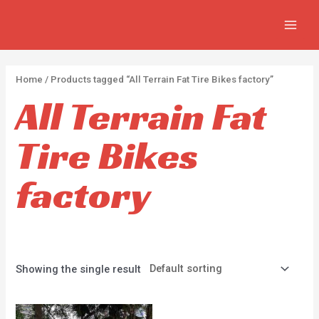
APPLY
Skip
2
2
5
MAIN
to
p
p
p
MEN
content
r
r
r
o
o
o
Home
/ Products tagged “All Terrain Fat Tire Bikes factory”
d
d
d
All Terrain Fat
u
u
u
c
c
c
Tire Bikes
t
t
t
s
s
s
factory
Showing the single result