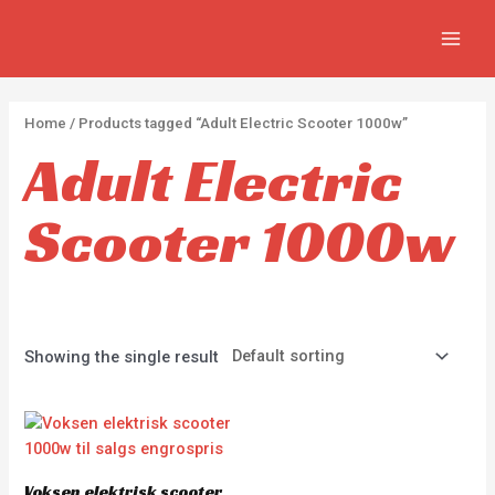
Skip
2
2
5
MAIN
to
p
p
p
MEN
content
r
r
r
o
o
o
Home
/ Products tagged “Adult Electric Scooter 1000w”
d
d
d
Adult Electric
u
u
u
c
c
c
Scooter 1000w
t
t
t
s
s
s
Showing the single result
Voksen elektrisk scooter