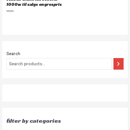
1000w til salgs engrospris
Rated
0
out
of
5
Search
filter by categories