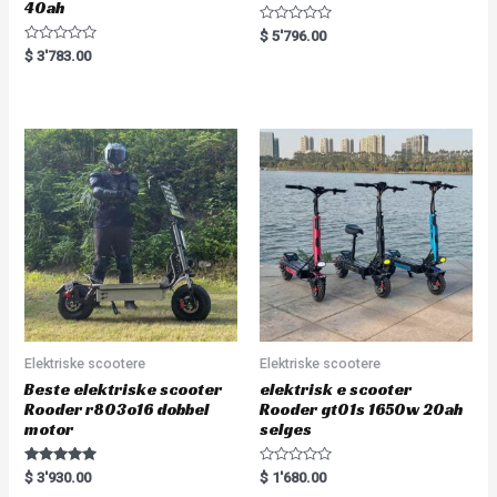
40ah
R
$
5'796.00
a
R
$
3'783.00
t
a
e
t
d
e
0
d
o
0
u
o
t
u
o
t
f
o
5
f
5
Elektriske scootere
Elektriske scootere
Beste elektriske scooter
elektrisk e scooter
Rooder r803o16 dobbel
Rooder gt01s 1650w 20ah
motor
selges
Rated
R
$
3'930.00
$
1'680.00
5.00
a