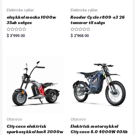
Elektriske sykler
Elektriske sykler
elsykkel mocha 1000w
Rooder Cycle r809-s3 26
35ah selges
tommer til salgs
R
R
$
3'999.00
$
2'968.00
a
a
t
t
e
e
d
d
0
0
o
o
u
u
t
t
o
o
f
f
5
5
Citycoco
Citycoco
Citycoco elektrisk
Elektrisk motorsykkel
sparkesykkel hm8 3000w
Citycoco 8.0 4000W 40Ah