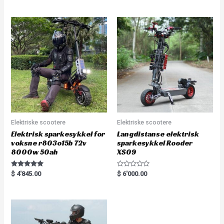
out of 5
t
e
d
0
o
u
t
o
f
5
Elektriske scootere
Elektriske scootere
Elektrisk sparkesykkel for
Langdistanse elektrisk
voksne r803o15b 72v
sparkesykkel Rooder
8000w 50ah
XS09
Rated
R
$
4'845.00
$
6'000.00
5.00
a
out of 5
t
e
d
0
o
u
t