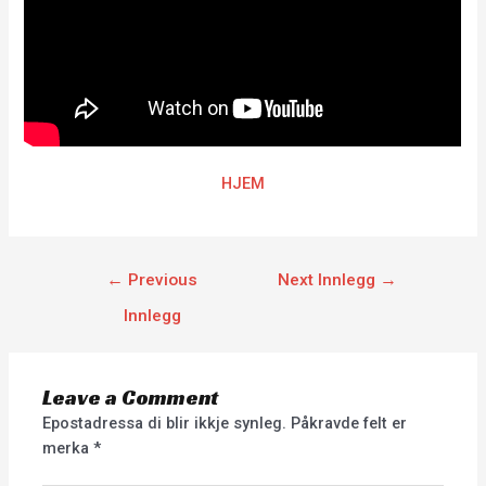
HJEM
←
Previous
Next Innlegg
→
Innlegg
Leave a Comment
Epostadressa di blir ikkje synleg.
Påkravde felt er
merka
*